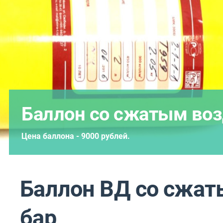
Баллон со сжатым воз
Цена баллона - 9000 рублей.
Баллон ВД со сжат
бар